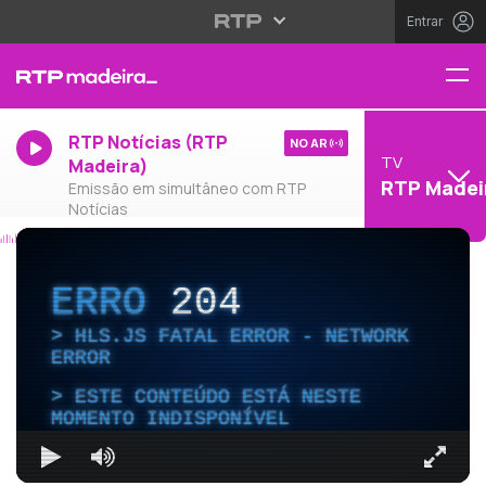
Entrar
RTP Notícias (RTP
NO AR
TV
Madeira)
RTP Madei
Emissão em simultâneo com RTP
Notícias
ERRO
204
HLS.JS FATAL ERROR - NETWORK
ERROR
ESTE CONTEÚDO ESTÁ NESTE
MOMENTO INDISPONÍVEL