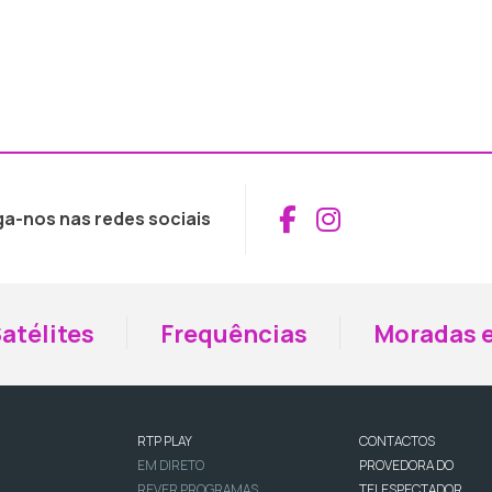
Aceder ao Fac
Aceder ao I
ga-nos nas redes sociais
atélites
Frequências
Moradas e
RTP PLAY
CONTACTOS
EM DIRETO
PROVEDORA DO
REVER PROGRAMAS
TELESPECTADOR