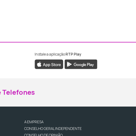
Instale a aplicação
RTP Play
ebook da RTP Madeira
nstagram da RTP Madeira
 Telefones
A EMPRESA
CONSELHO GERAL INDEPENDENTE
CONSELHO DE OPINIÃO