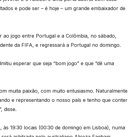
tados e pode ser – é hoje – um grande embaixador de
r ao jogo entre Portugal e a Colômbia, no sábado,
dente da FIFA, e regressará a Portugal no domingo.
dmitiu esperar que seja “bom jogo” e que “dê uma
 com muita paixão, com muito entusiasmo. Naturalmente
cando e representando o nosso país e tenho que conter
 disse.
, às 19:30 locais (00:30 de domingo em Lisboa), numa
 será arbitrada pelo australiano Alireza Faghani.