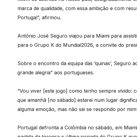
marca de qualidade, com essa ambição e com resul
Portugal”, afirmou.
António José Seguro viajou para Miami para assisti
para o Grupo K do Mundial2026, a convite do presi
Sobre o encontro da equipa das ‘quinas’, Seguro a
grande alegria” aos portugueses.
“Vou viver [este jogo] como tenho sempre vivido:
que amanhã [no sábado] estarei num lugar dignifi
alguma emoção, mas não sei se respondo por mim”,
Portugal defronta a Colômbia no sábado, em Miami
partida da terceira e última jornada do Grupo K que