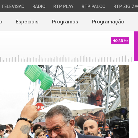
TELEVISÃO
RÁDIO
RTP PLAY
RTP PALCO
RTP ZIG ZA
o
Especiais
Programas
Programação
NO AR