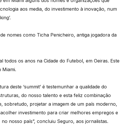
je em Miami alguns dos nomes e organizações que
tecnologia aos media, do investimento à inovação, num
ing’.
 de nomes como Ticha Penicheiro, antiga jogadora da
pal todos os anos na Cidade do Futebol, em Oeiras. Este
m Miami.
ura deste ‘summit’ é testemunhar a qualidade do
truturas, do nosso talento e esta feliz combinação
 e, sobretudo, projetar a imagem de um país moderno,
 acolher investimento para criar melhores empregos e
 no nosso país”, concluiu Seguro, aos jornalistas.