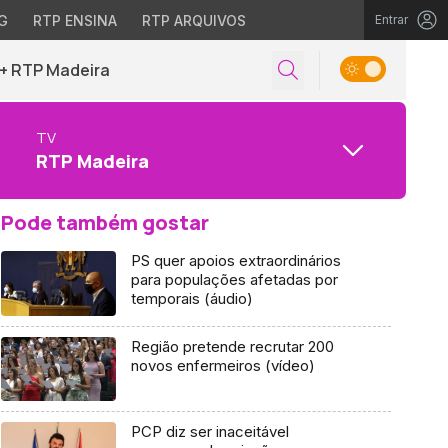
G
RTP ENSINA
RTP ARQUIVOS
Entrar
+ RTP Madeira
TV
RTP Madeira
Pode também gostar
PS quer apoios extraordinários
para populações afetadas por
temporais (áudio)
Região pretende recrutar 200
novos enfermeiros (vídeo)
PCP diz ser inaceitável