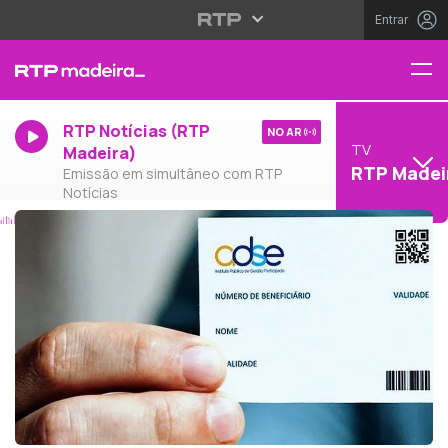
Entrar
RTP Notícias (RTP
NO AR
TV
Madeira)
RTP Madei
Emissão em simultâneo com RTP
Notícias