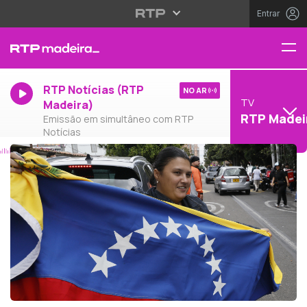
Entrar
RTP Notícias (RTP
NO AR
TV
Madeira)
RTP Madei
Emissão em simultâneo com RTP
Notícias