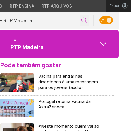
G
RTP ENSINA
RTP ARQUIVOS
Entrar
+ RTP Madeira
TV
RTP Madeira
Pode também gostar
Vacina para entrar nas
discotecas é uma mensagem
para os jovens (áudio)
Portugal retoma vacina da
AstraZeneca
«Neste momento quem vai ao