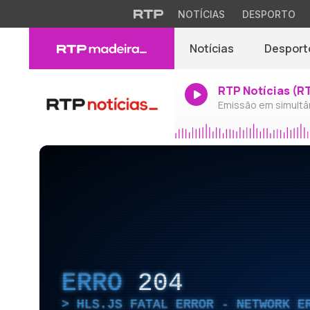
NOTÍCIAS
DESPORTO
Notícias
Desport
RTP Notícias (R
Emissão em simultâ
ERRO
204
HLS.JS FATAL ERROR - NETWORK E