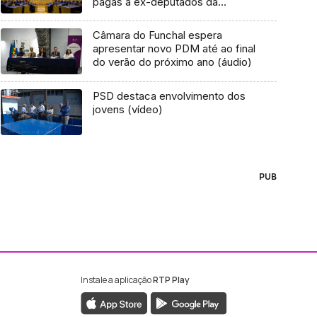
pagas a ex-deputados da
Madeira
Câmara do Funchal espera
apresentar novo PDM até ao final
do verão do próximo ano (áudio)
PSD destaca envolvimento dos
jovens (vídeo)
PUB
Instale a aplicação
RTP Play
ebook da RTP Madeira
nstagram da RTP Madeira