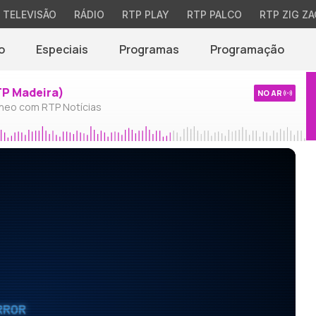
TELEVISÃO
RÁDIO
RTP PLAY
RTP PALCO
RTP ZIG ZA
o
Especiais
Programas
Programação
TP Madeira)
NO AR
neo com RTP Notícias
RROR