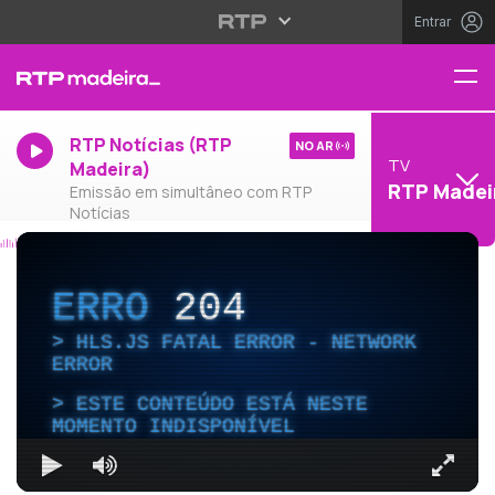
Entrar
RTP Notícias (RTP
NO AR
TV
Madeira)
RTP Madei
Emissão em simultâneo com RTP
Notícias
ERRO
204
HLS.JS FATAL ERROR - NETWORK
ERROR
ESTE CONTEÚDO ESTÁ NESTE
MOMENTO INDISPONÍVEL