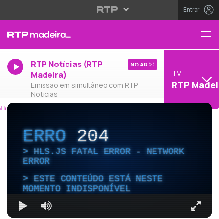
Entrar
RTP Notícias (RTP
NO AR
TV
Madeira)
RTP Madei
Emissão em simultâneo com RTP
Notícias
ERRO
204
HLS.JS FATAL ERROR - NETWORK
ERROR
ESTE CONTEÚDO ESTÁ NESTE
MOMENTO INDISPONÍVEL