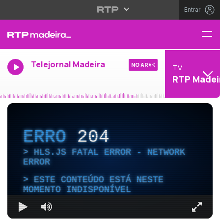
Entrar
Telejornal Madeira
NO AR
TV
RTP Madei
ERRO
204
HLS.JS FATAL ERROR - NETWORK
ERROR
ESTE CONTEÚDO ESTÁ NESTE
MOMENTO INDISPONÍVEL