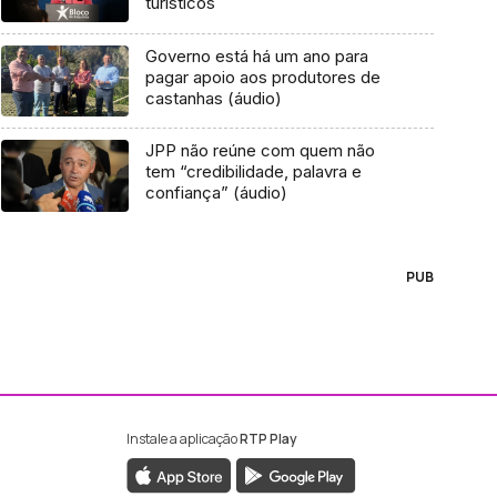
turísticos
Governo está há um ano para
pagar apoio aos produtores de
castanhas (áudio)
JPP não reúne com quem não
tem “credibilidade, palavra e
confiança” (áudio)
PUB
Instale a aplicação
RTP Play
ebook da RTP Madeira
nstagram da RTP Madeira