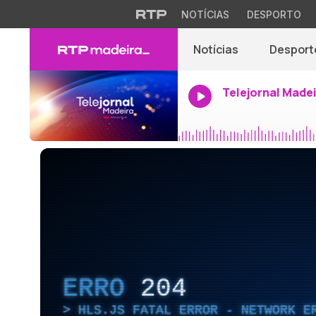
NOTÍCIAS
DESPORTO
Notícias
Desport
Telejornal Made
ERRO
204
HLS.JS FATAL ERROR - NETWORK E