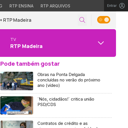
G
RTP ENSINA
RTP ARQUIVOS
Entrar
+ RTP Madeira
TV
RTP Madeira
Pode também gostar
Obras na Ponta Delgada
concluídas no verão do próximo
ano (vídeo)
`Nós, cidadãos!` critica união
PSD/CDS
Contratos de crédito e as