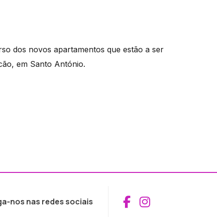
rso dos novos apartamentos que estão a ser
cão, em Santo António.
Aceder ao Fac
Aceder ao I
ga-nos nas redes sociais