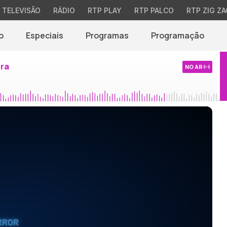
TELEVISÃO
RÁDIO
RTP PLAY
RTP PALCO
RTP ZIG ZA
o
Especiais
Programas
Programação
ira
NO AR
RROR