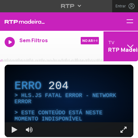
Entrar
Sem Filtros
NO AR
TV
RTP Madei
ERRO
204
HLS.JS FATAL ERROR - NETWORK
ERROR
ESTE CONTEÚDO ESTÁ NESTE
MOMENTO INDISPONÍVEL