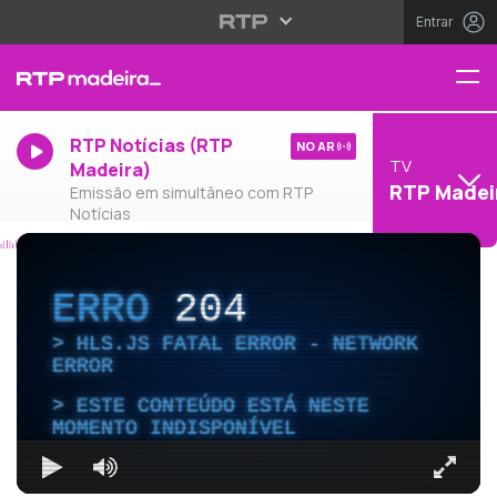
Entrar
RTP Notícias (RTP
NO AR
TV
Madeira)
RTP Madei
Emissão em simultâneo com RTP
Notícias
ERRO
204
HLS.JS FATAL ERROR - NETWORK
ERROR
ESTE CONTEÚDO ESTÁ NESTE
MOMENTO INDISPONÍVEL