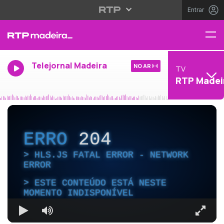
Entrar
Telejornal Madeira
NO AR
TV
RTP Madei
ERRO
204
HLS.JS FATAL ERROR - NETWORK
ERROR
ESTE CONTEÚDO ESTÁ NESTE
MOMENTO INDISPONÍVEL