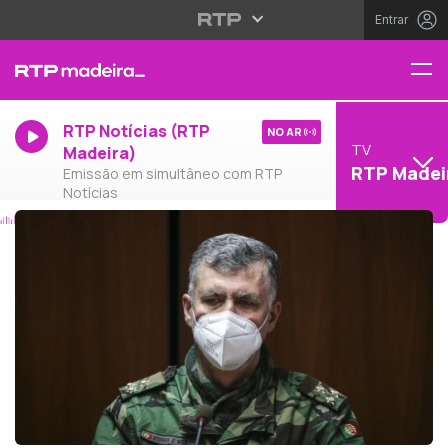
Entrar
RTP Notícias (RTP
NO AR
TV
Madeira)
RTP Madei
Emissão em simultâneo com RTP
Notícias