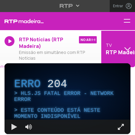
Entrar
RTP Notícias (RTP
NO AR
TV
Madeira)
RTP Madei
Emissão em simultâneo com RTP
Notícias
ERRO
204
HLS.JS FATAL ERROR - NETWORK
ERROR
ESTE CONTEÚDO ESTÁ NESTE
MOMENTO INDISPONÍVEL