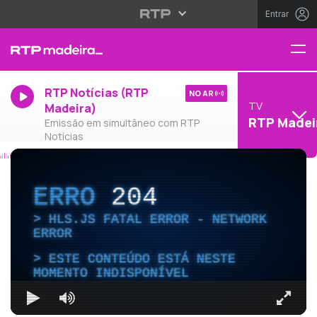
Entrar
RTP Notícias (RTP
NO AR
TV
Madeira)
RTP Madei
Emissão em simultâneo com RTP
Notícias
ERRO
204
HLS.JS FATAL ERROR - NETWORK
ERROR
ESTE CONTEÚDO ESTÁ NESTE
MOMENTO INDISPONÍVEL