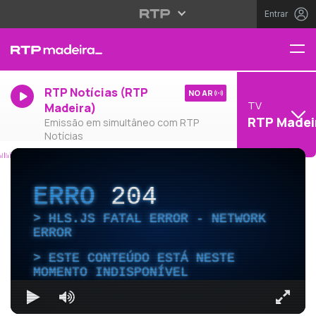
Entrar
RTP Notícias (RTP
NO AR
TV
Madeira)
RTP Madei
Emissão em simultâneo com RTP
Notícias
ERRO
204
HLS.JS FATAL ERROR - NETWORK
ERROR
ESTE CONTEÚDO ESTÁ NESTE
MOMENTO INDISPONÍVEL