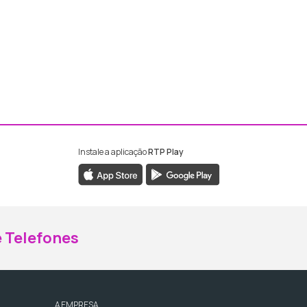
Instale a aplicação
RTP Play
ebook da RTP Madeira
nstagram da RTP Madeira
 Telefones
A EMPRESA