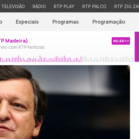
TELEVISÃO
RÁDIO
RTP PLAY
RTP PALCO
RTP ZIG ZA
o
Especiais
Programas
Programação
TP Madeira)
NO AR
neo com RTP Notícias