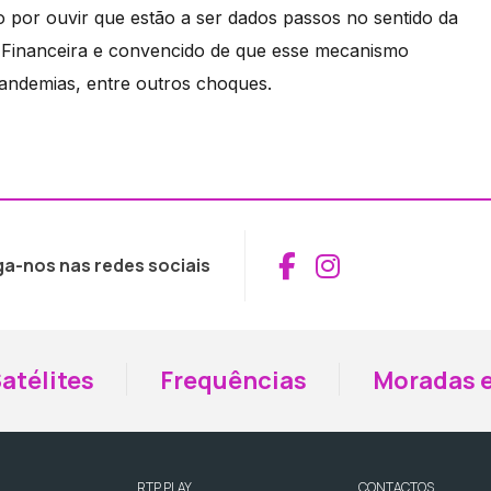
o por ouvir que estão a ser dados passos no sentido da
 Financeira e convencido de que esse mecanismo
 pandemias, entre outros choques.
Aceder ao Fac
Aceder ao I
ga-nos nas redes sociais
atélites
Frequências
Moradas e
RTP PLAY
CONTACTOS