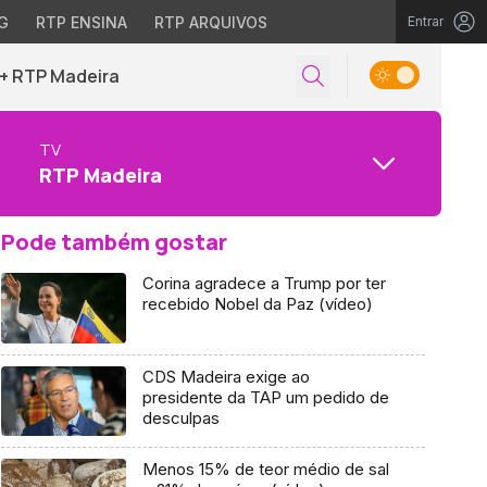
G
RTP ENSINA
RTP ARQUIVOS
Entrar
+ RTP Madeira
TV
RTP Madeira
Pode também gostar
Corina agradece a Trump por ter
recebido Nobel da Paz (vídeo)
CDS Madeira exige ao
presidente da TAP um pedido de
desculpas
Menos 15% de teor médio de sal