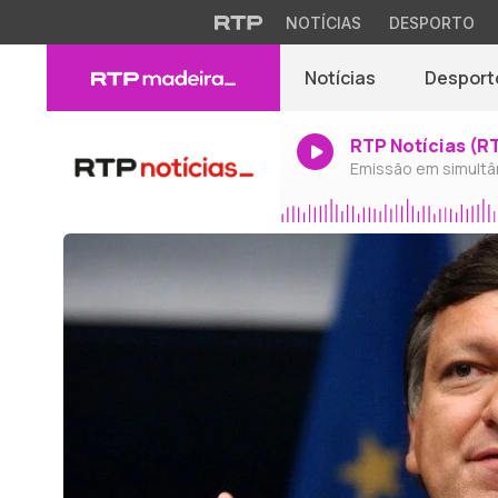
NOTÍCIAS
DESPORTO
Notícias
Desport
RTP Notícias (R
Emissão em simultâ