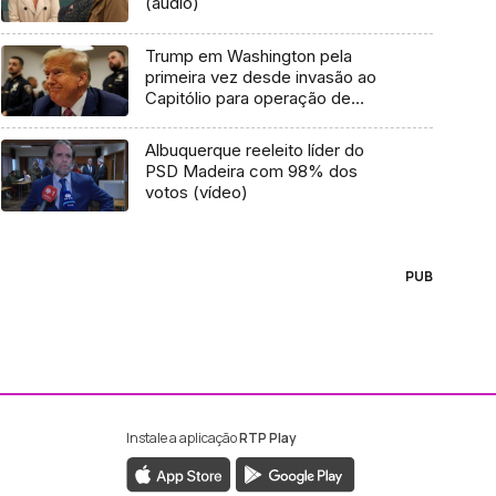
(áudio)
Trump em Washington pela
primeira vez desde invasão ao
Capitólio para operação de
charme
Albuquerque reeleito líder do
PSD Madeira com 98% dos
votos (vídeo)
PUB
Instale a aplicação
RTP Play
ebook da RTP Madeira
nstagram da RTP Madeira