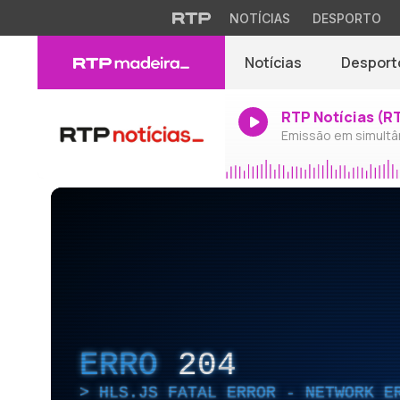
NOTÍCIAS
DESPORTO
Notícias
Desport
RTP Notícias (R
Emissão em simultâ
ERRO
204
HLS.JS FATAL ERROR - NETWORK E