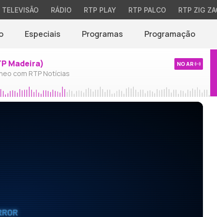
TELEVISÃO
RÁDIO
RTP PLAY
RTP PALCO
RTP ZIG ZA
o
Especiais
Programas
Programação
TP Madeira)
NO AR
neo com RTP Notícias
RROR