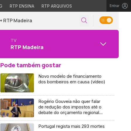
G
RTP ENSINA
RTP ARQUIVOS
Entrar
+ RTP Madeira
TV
RTP Madeira
Pode também gostar
Novo modelo de financiamento
dos bombeiros em causa (vídeo)
Rogério Gouveia não quer falar
de redução dos impostos até o
debate do orçamento regional
(vídeo)
Portugal regista mais 293 mortes