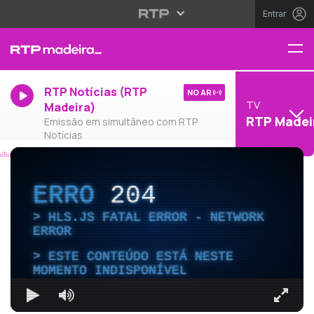
Entrar
RTP Notícias (RTP
NO AR
TV
Madeira)
RTP Madei
Emissão em simultâneo com RTP
Notícias
ERRO
204
HLS.JS FATAL ERROR - NETWORK
ERROR
ESTE CONTEÚDO ESTÁ NESTE
MOMENTO INDISPONÍVEL