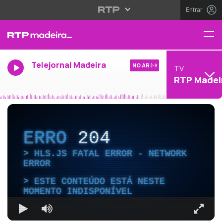
Entrar
Telejornal Madeira
NO AR
TV
RTP Madei
ERRO
204
HLS.JS FATAL ERROR - NETWORK
ERROR
ESTE CONTEÚDO ESTÁ NESTE
MOMENTO INDISPONÍVEL