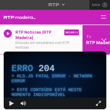
Entrar
RTP Notícias (RTP
NO AR
TV
Madeira)
RTP Madei
Emissão em simultâneo com RTP
Notícias
ERRO
204
HLS.JS FATAL ERROR - NETWORK
ERROR
ESTE CONTEÚDO ESTÁ NESTE
MOMENTO INDISPONÍVEL