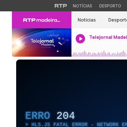
NOTÍCIAS
DESPORTO
Notícias
Desport
Telejornal Made
ERRO
204
HLS.JS FATAL ERROR - NETWORK E