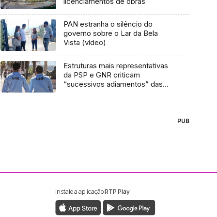
licenciamentos de obras
PAN estranha o silêncio do
governo sobre o Lar da Bela
Vista (vídeo)
Estruturas mais representativas
da PSP e GNR criticam
“sucessivos adiamentos” das
negociações
PUB
Instale a aplicação
RTP Play
ebook da RTP Madeira
nstagram da RTP Madeira