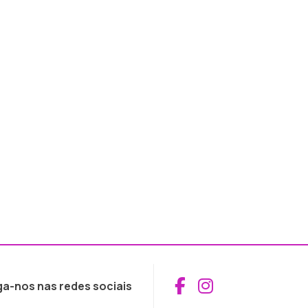
Aceder ao Fac
Aceder ao I
ga-nos nas redes sociais