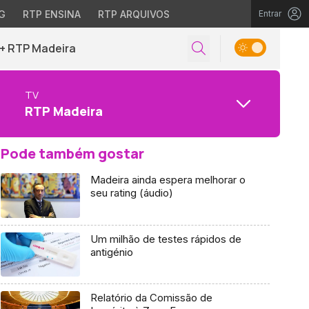
G
RTP ENSINA
RTP ARQUIVOS
Entrar
+ RTP Madeira
TV
RTP Madeira
Pode também gostar
Madeira ainda espera melhorar o
seu rating (áudio)
Um milhão de testes rápidos de
antigénio
Relatório da Comissão de