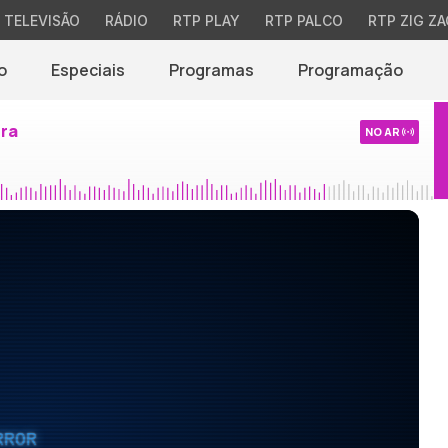
TELEVISÃO
RÁDIO
RTP PLAY
RTP PALCO
RTP ZIG ZA
o
Especiais
Programas
Programação
ira
NO AR
RROR