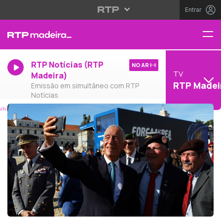
Entrar
RTP Notícias (RTP
NO AR
TV
Madeira)
RTP Madei
Emissão em simultâneo com RTP
Notícias