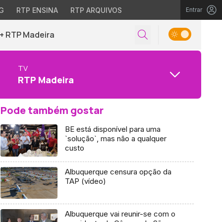
G
RTP ENSINA
RTP ARQUIVOS
Entrar
+ RTP Madeira
TV
RTP Madeira
Pode também gostar
BE está disponível para uma
`solução`, mas não a qualquer
custo
Albuquerque censura opção da
TAP (vídeo)
Albuquerque vai reunir-se com o