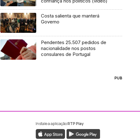
confiança nos políticos (vídeo)
Costa salienta que manterá
Governo
Pendentes 25.507 pedidos de
nacionalidade nos postos
consulares de Portugal
PUB
Instale a aplicação
RTP Play
ebook da RTP Madeira
nstagram da RTP Madeira