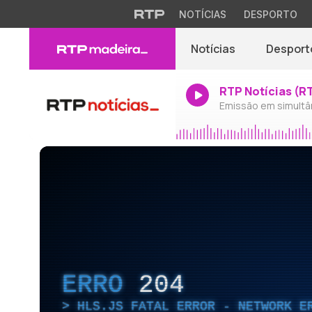
NOTÍCIAS
DESPORTO
Notícias
Desport
RTP Notícias (R
Emissão em simultâ
ERRO
204
HLS.JS FATAL ERROR - NETWORK E