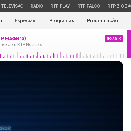
TELEVISÃO
RÁDIO
RTP PLAY
RTP PALCO
RTP ZIG ZA
o
Especiais
Programas
Programação
TP Madeira)
NO AR
neo com RTP Notícias
RROR