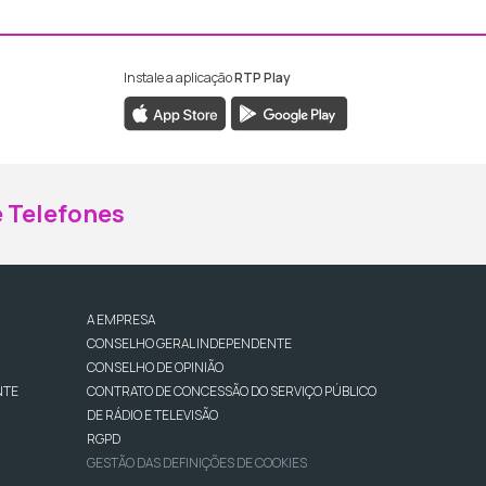
Instale a aplicação
RTP Play
ebook da RTP Madeira
nstagram da RTP Madeira
 Telefones
A EMPRESA
CONSELHO GERAL INDEPENDENTE
CONSELHO DE OPINIÃO
NTE
CONTRATO DE CONCESSÃO DO SERVIÇO PÚBLICO
DE RÁDIO E TELEVISÃO
RGPD
GESTÃO DAS DEFINIÇÕES DE COOKIES