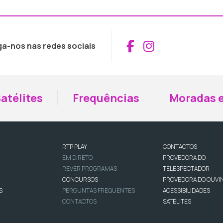
Aceder ao Fac
Aceder ao I
ga-nos nas redes sociais
atélites
Frequências
Moradas e
RTP PLAY
CONTACTOS
EM DIRETO
PROVEDORA DO
REVER PROGRAMAS
TELESPECTADOR
CONCURSOS
PROVEDORA DO OUVI
S
PERGUNTAS FREQUENTES
ACESSIBILIDADES
CONTACTOS
SATÉLITES