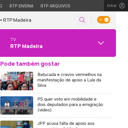
G
RTP ENSINA
RTP ARQUIVOS
Entrar
+ RTP Madeira
TV
RTP Madeira
Pode também gostar
Batucada e cravos vermelhos na
manifestação de apoio a Lula da
Silva
PS quer voto em mobilidade e
dois deputados para a emigração
(vídeo)
JPP acusa falta de apoio aos