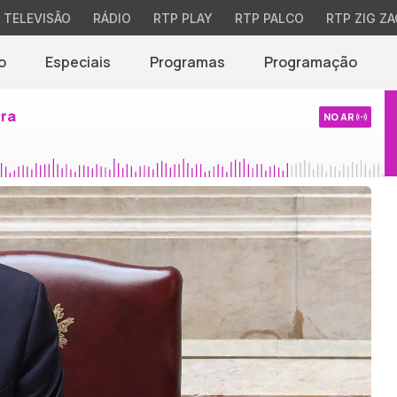
TELEVISÃO
RÁDIO
RTP PLAY
RTP PALCO
RTP ZIG ZA
o
Especiais
Programas
Programação
ira
NO AR