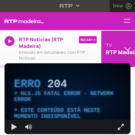
Entrar
RTP Notícias (RTP
NO AR
TV
Madeira)
RTP Madei
Emissão em simultâneo com RTP
Notícias
ERRO
204
HLS.JS FATAL ERROR - NETWORK
ERROR
ESTE CONTEÚDO ESTÁ NESTE
MOMENTO INDISPONÍVEL