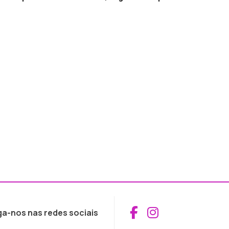
Aceder ao Fac
Aceder ao I
ga-nos nas redes sociais