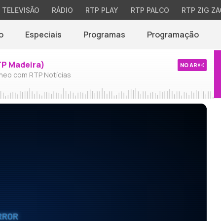
TELEVISÃO
RÁDIO
RTP PLAY
RTP PALCO
RTP ZIG ZA
o
Especiais
Programas
Programação
TP Madeira)
NO AR
neo com RTP Notícias
RROR