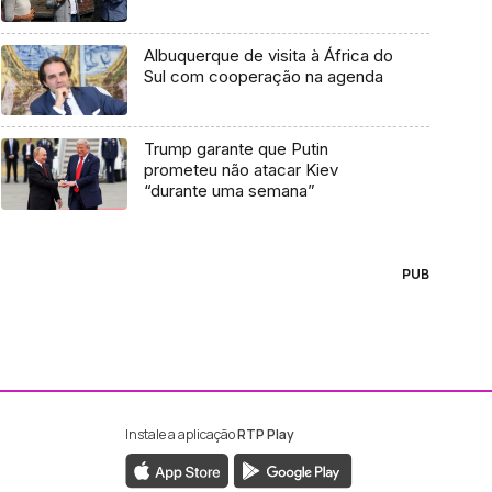
Albuquerque de visita à África do
Sul com cooperação na agenda
Trump garante que Putin
prometeu não atacar Kiev
“durante uma semana”
PUB
Instale a aplicação
RTP Play
ebook da RTP Madeira
nstagram da RTP Madeira