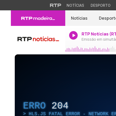
NOTÍCIAS
DESPORTO
Notícias
Desport
RTP Notícias (R
Emissão em simultâ
ERRO
204
HLS.JS FATAL ERROR - NETWORK E