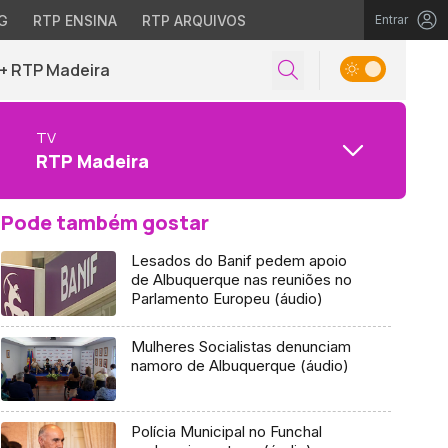
G
RTP ENSINA
RTP ARQUIVOS
Entrar
+ RTP Madeira
TV
RTP Madeira
Pode também gostar
Lesados do Banif pedem apoio
de Albuquerque nas reuniões no
Parlamento Europeu (áudio)
Mulheres Socialistas denunciam
namoro de Albuquerque (áudio)
Polícia Municipal no Funchal