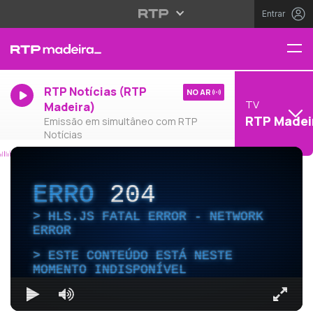
Entrar
RTP Notícias (RTP
NO AR
TV
Madeira)
RTP Madei
Emissão em simultâneo com RTP
Notícias
ERRO
204
HLS.JS FATAL ERROR - NETWORK
ERROR
ESTE CONTEÚDO ESTÁ NESTE
MOMENTO INDISPONÍVEL