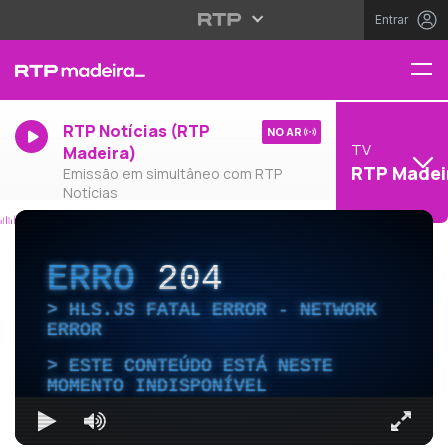
Entrar
RTP Notícias (RTP
NO AR
TV
Madeira)
RTP Madei
Emissão em simultâneo com RTP
Notícias
ERRO
204
HLS.JS FATAL ERROR - NETWORK
ERROR
ESTE CONTEÚDO ESTÁ NESTE
MOMENTO INDISPONÍVEL