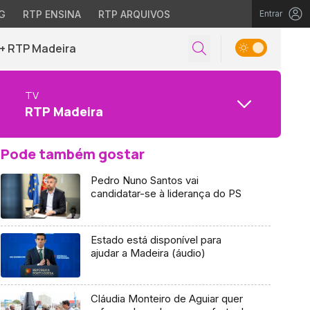
G
RTP ENSINA
RTP ARQUIVOS
Entrar
+ RTP Madeira
TV
RTP Madeira
Pode também gostar
Pedro Nuno Santos vai
candidatar-se à liderança do PS
Estado está disponível para
ajudar a Madeira (áudio)
Cláudia Monteiro de Aguiar quer