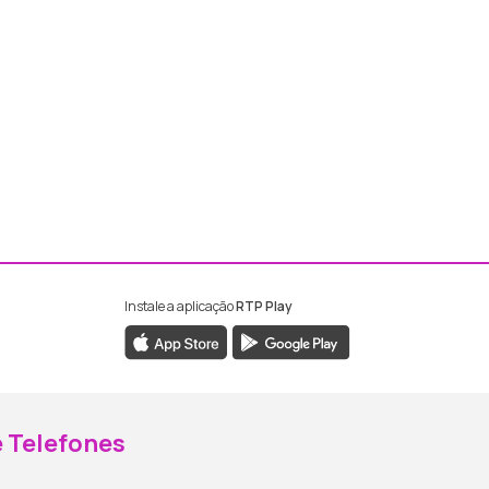
Instale a aplicação
RTP Play
ebook da RTP Madeira
nstagram da RTP Madeira
 Telefones