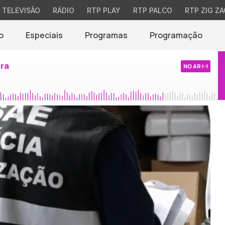
TELEVISÃO
RÁDIO
RTP PLAY
RTP PALCO
RTP ZIG ZA
o
Especiais
Programas
Programação
ira
NO AR