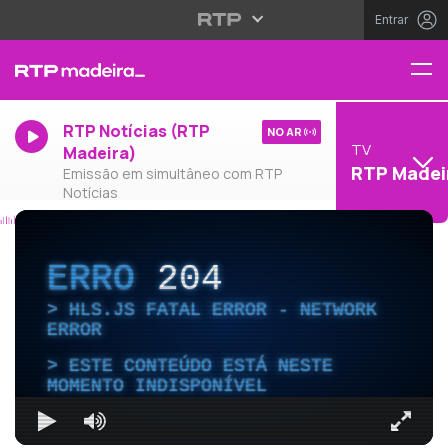
Entrar
RTP Notícias (RTP
NO AR
TV
Madeira)
RTP Madei
Emissão em simultâneo com RTP
Notícias
ERRO
204
HLS.JS FATAL ERROR - NETWORK
ERROR
ESTE CONTEÚDO ESTÁ NESTE
MOMENTO INDISPONÍVEL