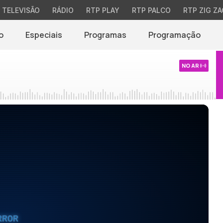
TELEVISÃO
RÁDIO
RTP PLAY
RTP PALCO
RTP ZIG ZA
o
Especiais
Programas
Programação
NO AR
RROR