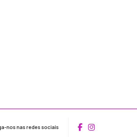
Aceder ao Fac
Aceder ao I
ga-nos nas redes sociais