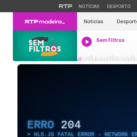
NOTÍCIAS
DESPORTO
Notícias
Desport
Sem Filtros
ERRO
204
HLS.JS FATAL ERROR - NETWORK E