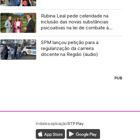
Rubina Leal pede celeridade na
inclusão das novas substâncias
psicoativas na lei de combate à
droga (áudio)
SPM lançou petição para a
regularização da carreira
docente na Região (áudio)
PUB
Instale a aplicação
RTP Play
ebook da RTP Madeira
nstagram da RTP Madeira