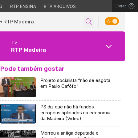
G
RTP ENSINA
RTP ARQUIVOS
Entrar
+ RTP Madeira
TV
RTP Madeira
Pode também gostar
Projeto socialista “não se esgota
em Paulo Cafôfo”
PS diz que não há fundos
europeus aplicados na economia
da Madeira (Vídeo)
Morreu a antiga deputada e