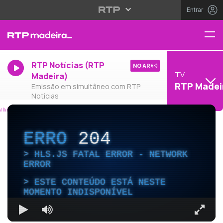
Entrar
RTP Notícias (RTP
NO AR
TV
Madeira)
RTP Madei
Emissão em simultâneo com RTP
Notícias
ERRO
204
HLS.JS FATAL ERROR - NETWORK
ERROR
ESTE CONTEÚDO ESTÁ NESTE
MOMENTO INDISPONÍVEL