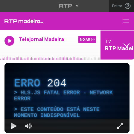
Entrar
Telejornal Madeira
NO AR
TV
RTP Madei
ERRO
204
HLS.JS FATAL ERROR - NETWORK
ERROR
ESTE CONTEÚDO ESTÁ NESTE
MOMENTO INDISPONÍVEL