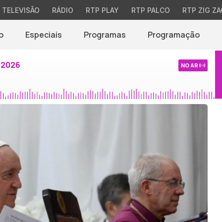
TELEVISÃO
RÁDIO
RTP PLAY
RTP PALCO
RTP ZIG ZA
o
Especiais
Programas
Programação
 2026
NO AR