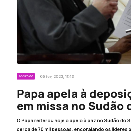
05 fev, 2023, 11:43
SOCIEDADE
Papa apela à deposi
em missa no Sudão 
O Papa reiterou hoje o apelo à paz no Sudão do S
cerca de 70 mil pessoas, encorajando os líderes 