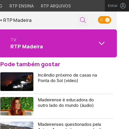
G
RTP ENSINA
RTP ARQUIVOS
Entrar
+ RTP Madeira
TV
RTP Madeira
Pode também gostar
Incêndio próximo de casas na
Ponta do Sol (vídeo)
Madeirense é educadora do
outro lado do mundo (áudio)
Madeirenses questionados pela