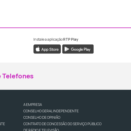
Instale a aplicação
RTP Play
ebook da RTP Madeira
nstagram da RTP Madeira
 Telefones
A EMPRESA
CONSELHO GERAL INDEPENDENTE
CONSELHO DE OPINIÃO
NTE
CONTRATO DE CONCESSÃO DO SERVIÇO PÚBLICO
DE RÁDIO E TELEVISÃO