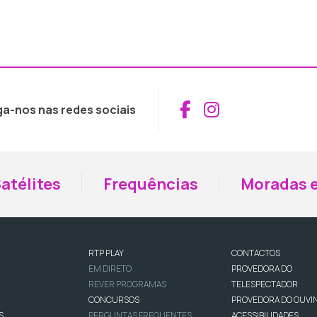
Aceder ao Fac
Aceder ao I
ga-nos nas redes sociais
atélites
Frequências
Moradas e
RTP PLAY
CONTACTOS
EM DIRETO
PROVEDORA DO
REVER PROGRAMAS
TELESPECTADOR
CONCURSOS
PROVEDORA DO OUVI
S
PERGUNTAS FREQUENTES
ACESSIBILIDADES