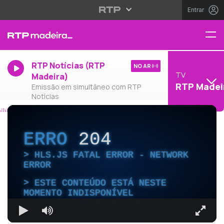
Entrar
RTP Notícias (RTP
NO AR
TV
Madeira)
RTP Madei
Emissão em simultâneo com RTP
Notícias
ERRO
204
HLS.JS FATAL ERROR - NETWORK
ERROR
ESTE CONTEÚDO ESTÁ NESTE
MOMENTO INDISPONÍVEL