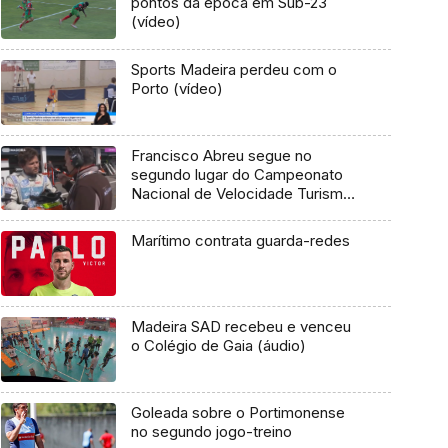
pontos da época em Sub-23
(vídeo)
Sports Madeira perdeu com o
Porto (vídeo)
Francisco Abreu segue no
segundo lugar do Campeonato
Nacional de Velocidade Turismo
após as provas no Autódromo do
Estoril
Marítimo contrata guarda-redes
Madeira SAD recebeu e venceu
o Colégio de Gaia (áudio)
Goleada sobre o Portimonense
no segundo jogo-treino