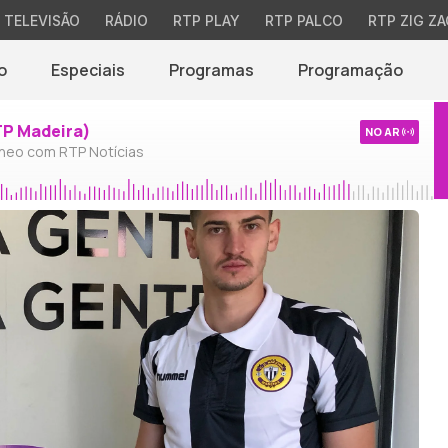
TELEVISÃO
RÁDIO
RTP PLAY
RTP PALCO
RTP ZIG ZA
o
Especiais
Programas
Programação
TP Madeira)
NO AR
neo com RTP Notícias