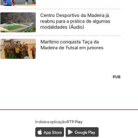
Centro Desportivo da Madeira já
reabriu para a prática de algumas
modalidades (Áudio)
Marítimo conquista Taça da
Madeira de Futsal em juniores
PUB
Instale a aplicação
RTP Play
ebook da RTP Madeira
nstagram da RTP Madeira