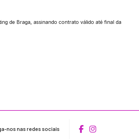
g de Braga, assinando contrato válido até final da
Aceder ao Fac
Aceder ao I
ga-nos nas redes sociais