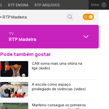
G
RTP ENSINA
RTP ARQUIVOS
Entrar
+ RTP Madeira
TV
RTP Madeira
Pode também gostar
CAB soma mais uma vitória na
liga (áudio)
A escola como espaço
privilegiado de vivências (vídeo)
Marítimo consegue os primeiros