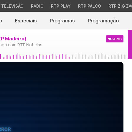
TELEVISÃO
RÁDIO
RTP PLAY
RTP PALCO
RTP ZIG ZA
o
Especiais
Programas
Programação
TP Madeira)
NO AR
neo com RTP Notícias
RROR