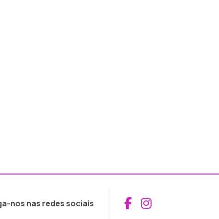
Aceder ao Fac
Aceder ao I
ga-nos nas redes sociais