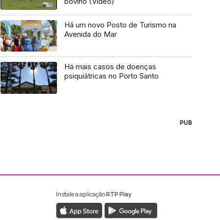
bovino (Vídeo)
Há um novo Posto de Turismo na
Avenida do Mar
Há mais casos de doenças
psiquiátricas no Porto Santo
PUB
Instale a aplicação
RTP Play
ebook da RTP Madeira
nstagram da RTP Madeira