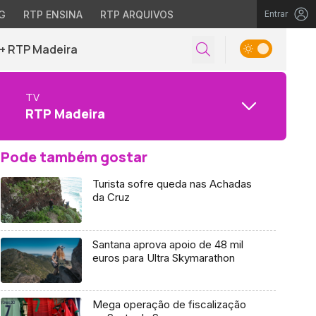
G
RTP ENSINA
RTP ARQUIVOS
Entrar
+ RTP Madeira
TV
RTP Madeira
Pode também gostar
Turista sofre queda nas Achadas
da Cruz
Santana aprova apoio de 48 mil
euros para Ultra Skymarathon
Mega operação de fiscalização