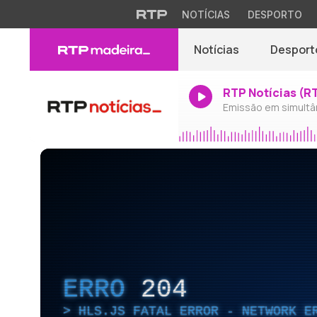
NOTÍCIAS
DESPORTO
Notícias
Desport
RTP Notícias (R
Emissão em simultâ
ERRO
204
HLS.JS FATAL ERROR - NETWORK E