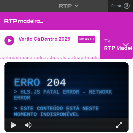
Entrar
Verão Cá Dentro 2026
NO AR
TV
RTP Madei
ERRO
204
HLS.JS FATAL ERROR - NETWORK
ERROR
ESTE CONTEÚDO ESTÁ NESTE
MOMENTO INDISPONÍVEL