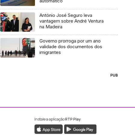
automático
António José Seguro leva
vantagem sobre André Ventura
na Madeira
Governo prorroga por um ano
validade dos documentos dos
imigrantes
PUB
Instale a aplicação
RTP Play
ebook da RTP Madeira
nstagram da RTP Madeira