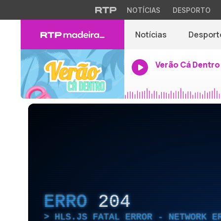
NOTÍCIAS
DESPORTO
Notícias
Desport
Verão Cá Dentro
ERRO
204
HLS.JS FATAL ERROR - NETWORK E