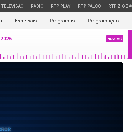
TELEVISÃO
RÁDIO
RTP PLAY
RTP PALCO
RTP ZIG ZA
o
Especiais
Programas
Programação
 2026
NO AR
RROR