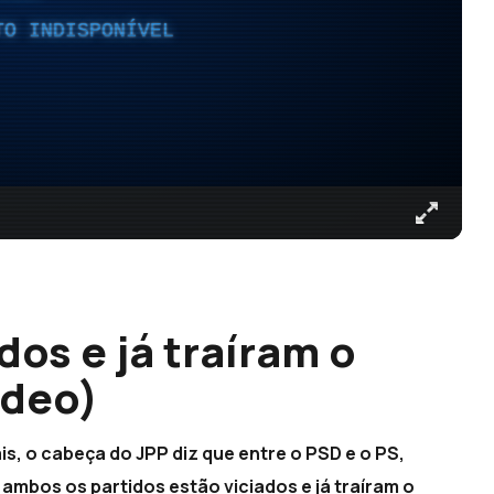
TO INDISPONÍVEL
dos e já traíram o
ídeo)
, o cabeça do JPP diz que entre o PSD e o PS,
 ambos os partidos estão viciados e já traíram o