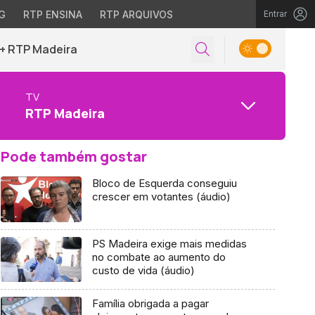
G
RTP ENSINA
RTP ARQUIVOS
Entrar
+ RTP Madeira
TV
RTP Madeira
Pode também gostar
Bloco de Esquerda conseguiu
crescer em votantes (áudio)
PS Madeira exige mais medidas
no combate ao aumento do
custo de vida (áudio)
Família obrigada a pagar