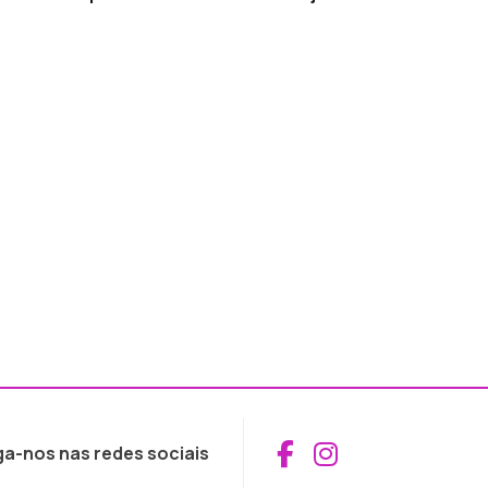
Aceder ao Fac
Aceder ao I
ga-nos nas redes sociais