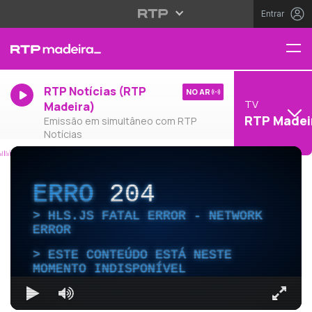
Entrar
RTP Notícias (RTP
NO AR
TV
Madeira)
RTP Madei
Emissão em simultâneo com RTP
Notícias
ERRO
204
HLS.JS FATAL ERROR - NETWORK
ERROR
ESTE CONTEÚDO ESTÁ NESTE
MOMENTO INDISPONÍVEL