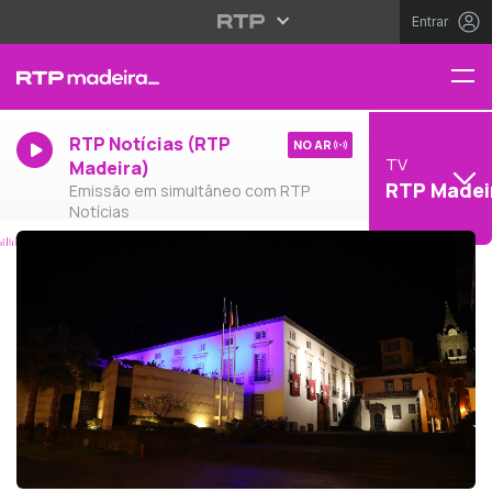
Entrar
RTP Notícias (RTP
NO AR
TV
Madeira)
RTP Madei
Emissão em simultâneo com RTP
Notícias