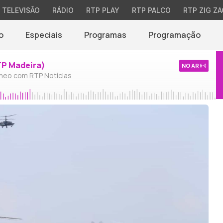
TELEVISÃO
RÁDIO
RTP PLAY
RTP PALCO
RTP ZIG ZA
o
Especiais
Programas
Programação
TP Madeira)
NO AR
neo com RTP Notícias