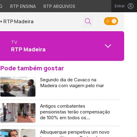
G
RTP ENSINA
RTP ARQUIVOS
Entrar
+ RTP Madeira
TV
RTP Madeira
Pode também gostar
Segundo dia de Cavaco na
Madeira com viagem pelo mar
Antigos combatentes
pensionistas terão compensação
de 100% em todos os
medicamentos
Albuquerque perspetiva um novo