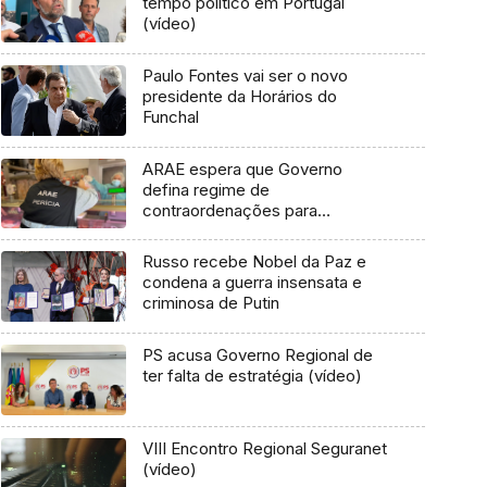
tempo politico em Portugal
(vídeo)
Paulo Fontes vai ser o novo
presidente da Horários do
Funchal
ARAE espera que Governo
defina regime de
contraordenações para
superfícies que não cumpram
IVA (áudio)
Russo recebe Nobel da Paz e
condena a guerra insensata e
criminosa de Putin
PS acusa Governo Regional de
ter falta de estratégia (vídeo)
VIII Encontro Regional Seguranet
(vídeo)