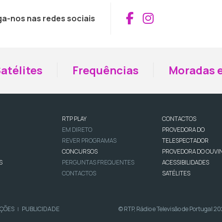
Aceder ao Fac
Aceder ao I
ga-nos nas redes sociais
atélites
Frequências
Moradas e
RTP PLAY
CONTACTOS
EM DIRETO
PROVEDORA DO
REVER PROGRAMAS
TELESPECTADOR
CONCURSOS
PROVEDORA DO OUVI
S
PERGUNTAS FREQUENTES
ACESSIBILIDADES
CONTACTOS
SATÉLITES
IÇÕES
PUBLICIDADE
© RTP, Rádio e Televisão de Portugal 2
|