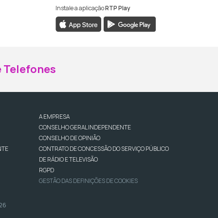
Instale a aplicação
RTP Play
ebook da RTP Madeira
nstagram da RTP Madeira
 Telefones
A EMPRESA
CONSELHO GERAL INDEPENDENTE
CONSELHO DE OPINIÃO
NTE
CONTRATO DE CONCESSÃO DO SERVIÇO PÚBLICO
DE RÁDIO E TELEVISÃO
RGPD
GESTÃO DAS DEFINIÇÕES DE COOKIES
026