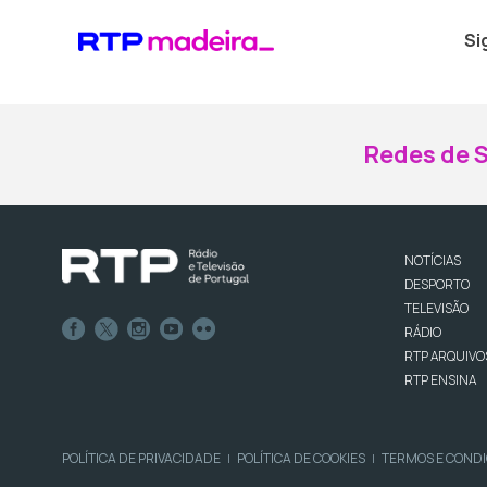
Si
Redes de S
NOTÍCIAS
DESPORTO
TELEVISÃO
RÁDIO
RTP ARQUIVO
RTP ENSINA
POLÍTICA DE PRIVACIDADE
POLÍTICA DE COOKIES
TERMOS E COND
|
|