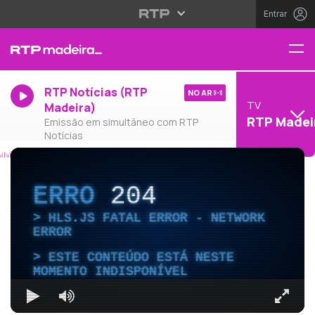
Entrar
RTP Notícias (RTP
NO AR
TV
Madeira)
RTP Madei
Emissão em simultâneo com RTP
Notícias
ERRO
204
HLS.JS FATAL ERROR - NETWORK
ERROR
ESTE CONTEÚDO ESTÁ NESTE
MOMENTO INDISPONÍVEL