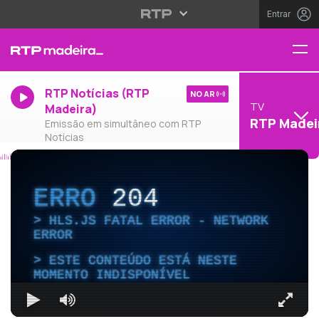
Entrar
RTP Notícias (RTP
NO AR
TV
Madeira)
RTP Madei
Emissão em simultâneo com RTP
Notícias
ERRO
204
HLS.JS FATAL ERROR - NETWORK
ERROR
ESTE CONTEÚDO ESTÁ NESTE
MOMENTO INDISPONÍVEL