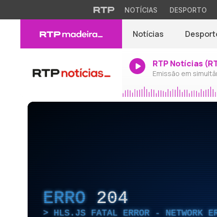
NOTÍCIAS
DESPORTO
Notícias
Desport
RTP Notícias (R
Emissão em simultâ
ERRO
204
HLS.JS FATAL ERROR - NETWORK E