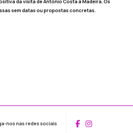
ositiva da visita de António Costa à Madeira. Os
ssas sem datas ou propostas concretas.
Aceder ao Fac
Aceder ao I
ga-nos nas redes sociais