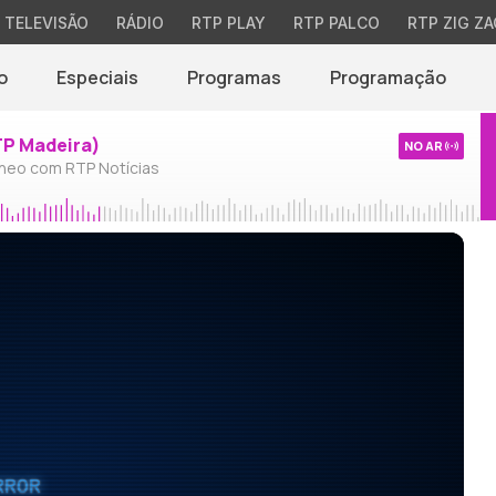
TELEVISÃO
RÁDIO
RTP PLAY
RTP PALCO
RTP ZIG ZA
o
Especiais
Programas
Programação
TP Madeira)
NO AR
neo com RTP Notícias
RROR