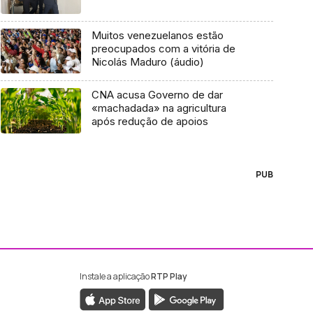
Muitos venezuelanos estão
preocupados com a vitória de
Nicolás Maduro (áudio)
CNA acusa Governo de dar
«machadada» na agricultura
após redução de apoios
PUB
Instale a aplicação
RTP Play
ebook da RTP Madeira
nstagram da RTP Madeira