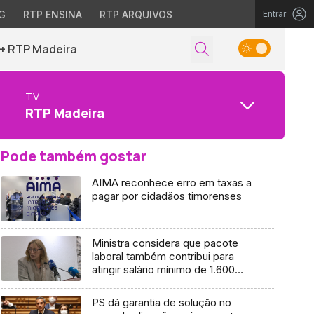
G
RTP ENSINA
RTP ARQUIVOS
Entrar
+ RTP Madeira
TV
RTP Madeira
Pode também gostar
AIMA reconhece erro em taxas a
pagar por cidadãos timorenses
Ministra considera que pacote
laboral também contribui para
atingir salário mínimo de 1.600
euros
PS dá garantia de solução no