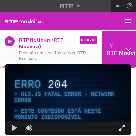
Entrar
RTP Notícias (RTP
NO AR
TV
Madeira)
RTP Madei
Emissão em simultâneo com RTP
Notícias
ERRO
204
HLS.JS FATAL ERROR - NETWORK
ERROR
ESTE CONTEÚDO ESTÁ NESTE
MOMENTO INDISPONÍVEL