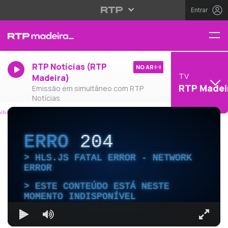
Entrar
RTP Notícias (RTP
NO AR
TV
Madeira)
RTP Madei
Emissão em simultâneo com RTP
Notícias
ERRO
204
HLS.JS FATAL ERROR - NETWORK
ERROR
ESTE CONTEÚDO ESTÁ NESTE
MOMENTO INDISPONÍVEL