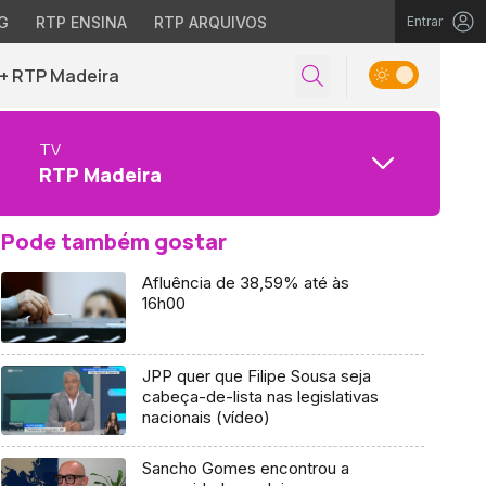
G
RTP ENSINA
RTP ARQUIVOS
Entrar
+ RTP Madeira
TV
RTP Madeira
Pode também gostar
Afluência de 38,59% até às
16h00
JPP quer que Filipe Sousa seja
cabeça-de-lista nas legislativas
nacionais (vídeo)
Sancho Gomes encontrou a