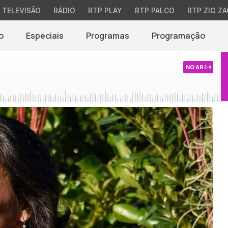
TELEVISÃO
RÁDIO
RTP PLAY
RTP PALCO
RTP ZIG ZA
o
Especiais
Programas
Programação
NO AR