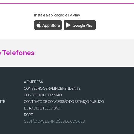
Instale a aplicação
RTP Play
ebook da RTP Madeira
nstagram da RTP Madeira
 Telefones
A EMPRESA
CONSELHO GERAL INDEPENDENTE
CONSELHO DE OPINIÃO
NTE
CONTRATO DE CONCESSÃO DO SERVIÇO PÚBLICO
DE RÁDIO E TELEVISÃO
RGPD
GESTÃO DAS DEFINIÇÕES DE COOKIES