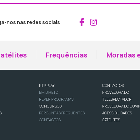
Aceder ao Fac
Aceder ao I
ga-nos nas redes sociais
atélites
Frequências
Moradas e
RTP PLAY
CONTACTOS
EM DIRETO
PROVEDORA DO
REVER PROGRAMAS
TELESPECTADOR
CONCURSOS
PROVEDORA DO OUVI
S
PERGUNTAS FREQUENTES
ACESSIBILIDADES
CONTACTOS
SATÉLITES