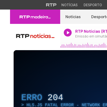
NOTÍCIAS
DESPORTO
Notícias
Desport
RTP Notícias (R
Emissão em simultâ
ERRO
204
HLS.JS FATAL ERROR - NETWORK E