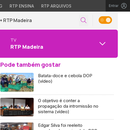
G
RTP ENSINA
RTP ARQUIVOS
Entrar
+ RTP Madeira
TV
RTP Madeira
Pode também gostar
Batata-doce e cebola DOP
(vídeo)
O objetivo é conter a
propagação da intromissão no
sistema (vídeo)
Edgar Silva foi reeleito