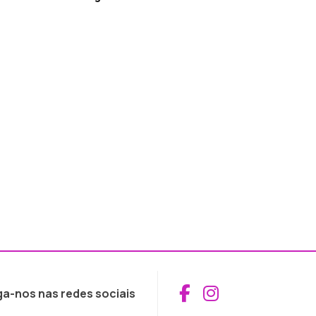
Aceder ao Fac
Aceder ao I
ga-nos nas redes sociais