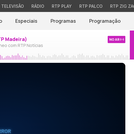
TELEVISÃO
RÁDIO
RTP PLAY
RTP PALCO
RTP ZIG ZA
o
Especiais
Programas
Programação
TP Madeira)
NO AR
neo com RTP Notícias
RROR