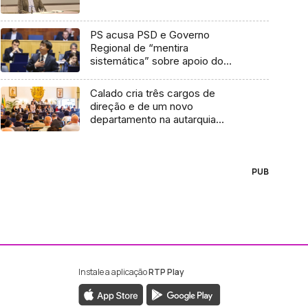
PS acusa PSD e Governo
Regional de “mentira
sistemática” sobre apoio do
Estado
Calado cria três cargos de
direção e de um novo
departamento na autarquia
(vídeo)
PUB
Instale a aplicação
RTP Play
ebook da RTP Madeira
nstagram da RTP Madeira